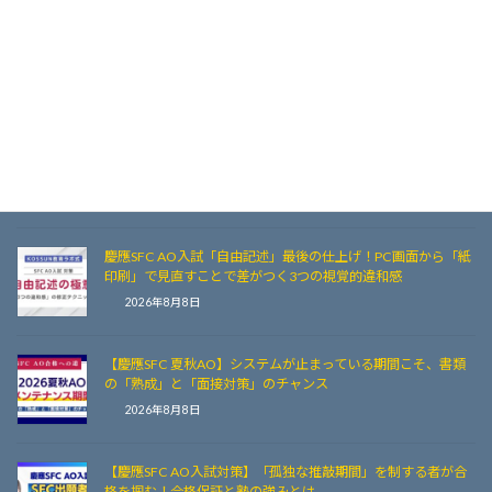
【毎年蓄積されるノウハウ】慶應SFCのAO入試を突破する！
KOSSUN教育ラボ「SFC対策講座」の合格戦略
2026年8月8日
【お盆期間注意】慶應SFC AO出願者必見！問い合わせ不可の
期間を乗り切る「自律」勉強法
2026年8月8日
慶應SFC AO入試「自由記述」最後の仕上げ！PC画面から「紙
印刷」で見直すことで差がつく3つの視覚的違和感
2026年8月8日
【慶應SFC 夏秋AO】システムが止まっている期間こそ、書類
の「熟成」と「面接対策」のチャンス
2026年8月8日
【慶應SFC AO入試対策】「孤独な推敲期間」を制する者が合
格を掴む！合格保証と塾の強みとは