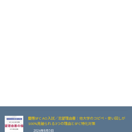
慶應SFC AO入試「自由記述」でPDFが10MBを超えた時の緊急
対処法！画質を落とさず容量を劇的に軽量化する5つの裏ワザ
2026年8月6日
慶應SFC 2026夏秋AO システムメンテナンス期間
2026年8月6日
【塾生体験談】なぜ数ある専門塾から選ばれたのか？KOSSUN
教育ラボで慶應SFCのAO入試を勝ち抜いた先輩たちのリアル
な声
2026年8月5日
【慶應SFC AO】「封緘印」のない調査書は受理不可！厳封書
類の確認ポイントと注意点
2026年8月5日
慶應SFC AO入試／志望理由書：他大学のコピペ・使い回しが
100%見破られる3つの理由とSFC特化対策
2026年8月5日