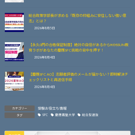
総合政策学部長が求める「既存の枠組みに安住しない強い意
志」とは？
2026年8月5日
【永久0円の合格保証制度】絶対の自信があるから――KOSSUN教
育ラボがあなたの慶應SFC挑戦の背中を押す！
2026年8月4日
【慶應SFC AO】志願者評価のメールが届かない？即時解決チ
ェックリストと再送信手順
2026年8月4日
受験お役立ち情報
カテゴリー
SFC
慶應義塾大学
総合型選抜
タグ