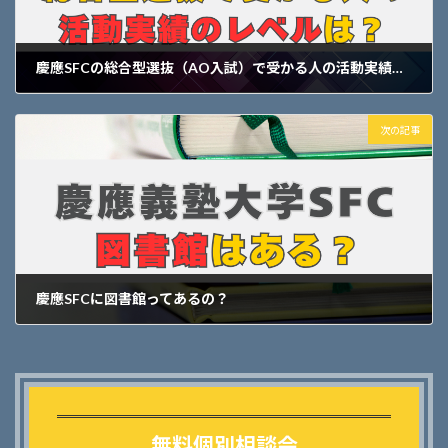
慶應SFCの総合型選抜（AO入試）で受かる人の活動実績のレベルは？
2025年2月11日
次の記事
慶應SFCに図書館ってあるの？
2025年2月12日
Outer
リ
ン
無料個別相談会