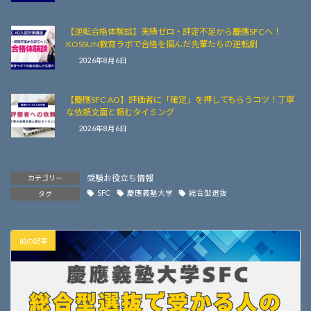
【逆転合格体験談】実績ゼロ・評定不足から慶應SFCへ！
KOSSUN教育ラボで合格を掴んだ先輩たちの逆転劇
2026年8月6日
【慶應SFC AO】評価者に「確定」を押してもらうコツ！丁寧
な依頼文面と頼むタイミング
2026年8月6日
受験お役立ち情報
カテゴリー
SFC
慶應義塾大学
総合型選抜
タグ
前の記事