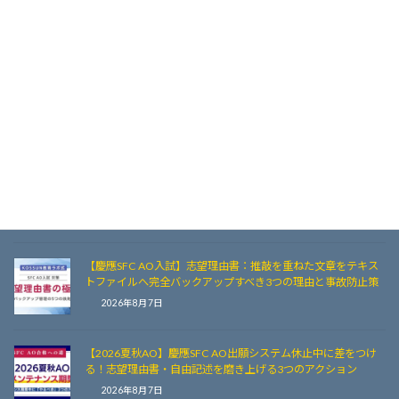
【慶應SFC 夏秋AO】システムが止まっている期間こそ、書類
の「熟成」と「面接対策」のチャンス
2026年8月8日
【慶應SFC AO入試対策】「孤独な推敲期間」を制する者が合
格を掴む！合格保証と塾の強みとは
2026年8月7日
【2026夏秋AO】SFCシステムメンテナンス期間の正しい過ご
し方！合格を引き寄せるメンタルとルーティーン
2026年8月7日
【慶應SFC AO入試】志望理由書：推敲を重ねた文章をテキス
トファイルへ完全バックアップすべき3つの理由と事故防止策
2026年8月7日
【2026夏秋AO】慶應SFC AO出願システム休止中に差をつけ
る！志望理由書・自由記述を磨き上げる3つのアクション
2026年8月7日