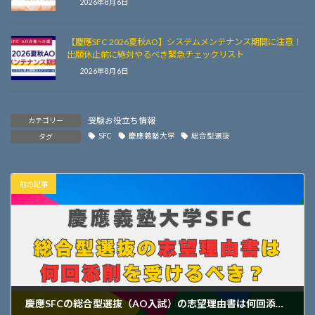
2026年8月6日
【慶應SFC 2026夏秋AO】システムメンテナンス期間に注意！
出願休止前に絶対やるべき緊急チェックリスト
2026年8月6日
受験お役立ち情報
カテゴリー
SFC
慶應義塾大学
総合型選抜
タグ
前の記事
慶應SFCの総合型選抜（AO入試）の志望理由書は何回添削を受けるべき？