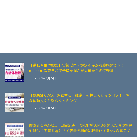
【慶應SFC AO入試】志望理由書：推敲を重ねた文章をテキス
トファイルへ完全バックアップすべき3つの理由と事故防止策
2026年8月7日
【2026夏秋AO】慶應SFC AO出願システム休止中に差をつけ
る！志望理由書・自由記述を磨き上げる3つのアクション
2026年8月7日
【逆転合格体験談】実績ゼロ・評定不足から慶應SFCへ！
KOSSUN教育ラボで合格を掴んだ先輩たちの逆転劇
2026年8月6日
【慶應SFC AO】評価者に「確定」を押してもらうコツ！丁寧
な依頼文面と頼むタイミング
2026年8月6日
慶應SFC AO入試「自由記述」でPDFが10MBを超えた時の緊急
対処法！画質を落とさず容量を劇的に軽量化する5つの裏ワザ