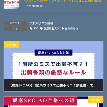
トファイルへ完全バックアップすべき3つの理由と事故防止策
2026年8月7日
受験お役立ち情報
カテゴリー
SFC
慶應義塾大学
総合型選抜
タグ
前の記事
【慶應SFC AO】1箇所のミスで出願不可？！調査書・成績・卒業証明書類の「厳封ルール」徹底解説
2026年6月7日
次の記事