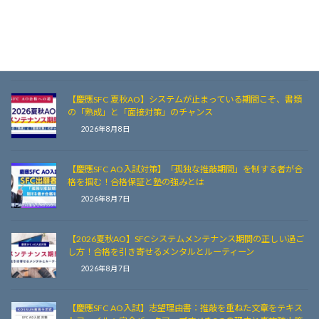
慶應SFC AO入試「自由記述」最後の仕上げ！PC画面から「紙
印刷」で見直すことで差がつく3つの視覚的違和感
2026年8月8日
【慶應SFC 夏秋AO】システムが止まっている期間こそ、書類
の「熟成」と「面接対策」のチャンス
2026年8月8日
【慶應SFC AO入試対策】「孤独な推敲期間」を制する者が合
格を掴む！合格保証と塾の強みとは
2026年8月7日
【2026夏秋AO】SFCシステムメンテナンス期間の正しい過ご
し方！合格を引き寄せるメンタルとルーティーン
2026年8月7日
【慶應SFC AO入試】志望理由書：推敲を重ねた文章をテキス