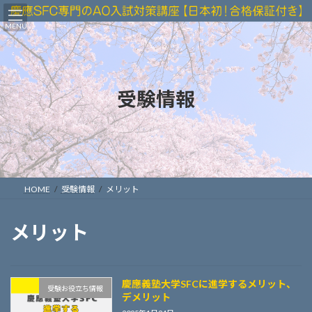
コ
ナ
ン
ビ
MENU
テ
ゲ
ン
ー
ツ
シ
へ
ョ
受験情報
ス
ン
キ
に
ッ
移
プ
動
HOME
受験情報
メリット
メリット
慶應義塾大学SFCに進学するメリット、
受験お役立ち情報
デメリット