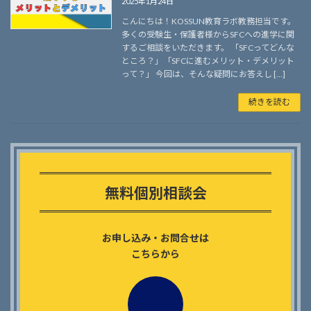
2025年1月24日
こんにちは！KOSSUN教育ラボ教務担当です。
多くの受験生・保護者様からSFCへの進学に関
するご相談をいただきます。 「SFCってどんな
ところ？」「SFCに進むメリット・デメリット
って？」 今回は、そんな疑問にお答えし […]
続きを読む
Outer
リ
ン
無料個別相談会
ク
お申し込み・お問合せは
こちらから