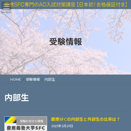
コ
ナ
ン
ビ
MENU
テ
ゲ
ン
ー
ツ
シ
へ
ョ
受験情報
ス
ン
キ
に
ッ
移
プ
動
HOME
受験情報
内部生
内部生
慶應SFCの内部生と外部生の比率は？
受験お役立ち情報
2025年1月29日