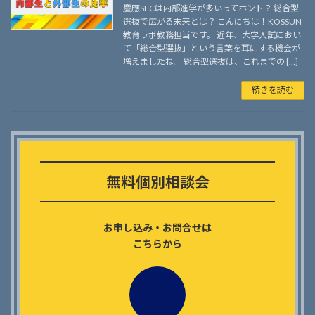
慶應SFCは内部進学が多いってホント？ 総合型
選抜で広がる未来とは？ こんにちは！KOSSUN
教育ラボ教務担当です。 近年、大学入試におい
て「総合型選抜」という言葉を耳にする機会が
増えましたね。 総合型選抜は、これまでの […]
続きを読む
Outer
リ
ン
無料個別相談会
ク
お申し込み・お問合せは
こちらから