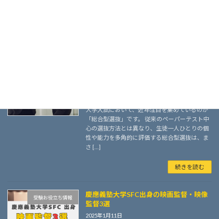
心の選抜方法とは異なり、生徒一人ひとりの個
性や能力を多角的に評価する総合型選抜は、音
楽 […]
続きを読む
慶應義塾大学SFC出身の起業家5選
受験お役立ち情報
2025年1月11日
こんにちは！KOSSUN教育ラボ教務担当です。
大学入試において、近年注目を集めているのが
「総合型選抜」です。 従来のペーパーテスト中
心の選抜方法とは異なり、生徒一人ひとりの個
性や能力を多角的に評価する総合型選抜は、ま
さ […]
続きを読む
慶應義塾大学SFC出身の映画監督・映像
受験お役立ち情報
監督3選
2025年1月11日