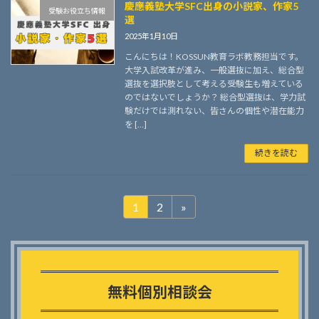
慶應義塾大学SFC出身の小説家、作家5
受験お役立ち情報
選
2025年1月10日
こんにちは！KOSSUN教育ラボ教務担当です。
大学入試改革が進み、一般選抜に加え、総合型
選抜を選択肢として考える受験生も増えている
のではないでしょうか？ 総合型選抜は、学力試
験だけでは測れない、皆さんの個性や潜在能力
を […]
続きを読む
投
1
2
»
固
固
定
定
稿
ペ
ペ
の
Outer
ー
ー
リ
ペ
ジ
ジ
ン
無料個別相談会
ー
ク