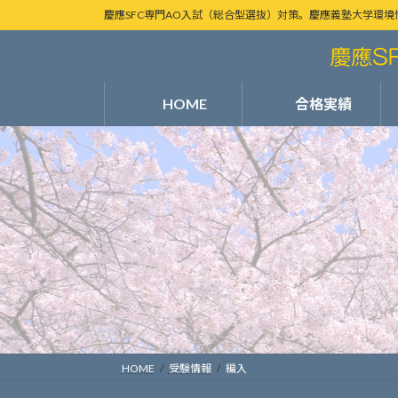
コ
ナ
慶應SFC専門AO入試（総合型選抜）対策。慶應義塾大学環境
ン
ビ
テ
ゲ
ン
ー
ツ
シ
HOME
合格実績
へ
ョ
ス
ン
キ
に
ッ
移
プ
動
HOME
受験情報
編入