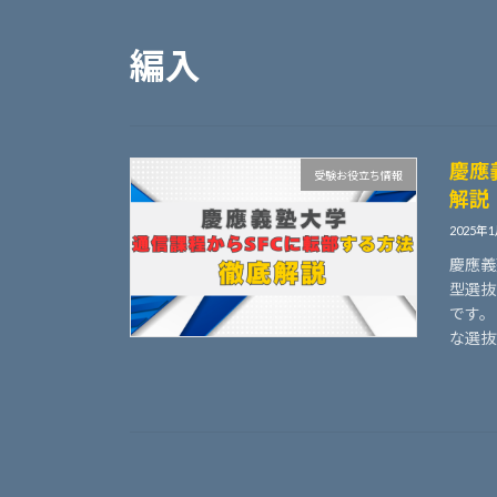
編入
慶應
受験お役立ち情報
解説
2025年
慶應義
型選抜
です。
な選抜方