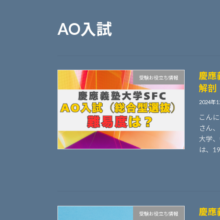
AO入試
慶應
受験お役立ち情報
解剖
2024年
こんに
さん、
大学、
は、19
慶應
受験お役立ち情報