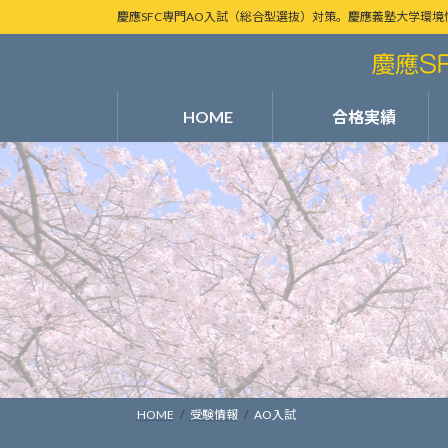
コ
ナ
慶應SFC専門AO入試（総合型選抜）対策。慶應義塾大学環境
ン
ビ
テ
ゲ
ン
ー
ツ
シ
HOME
合格実績
へ
ョ
ス
ン
キ
に
ッ
移
プ
動
HOME
受験情報
AO入試