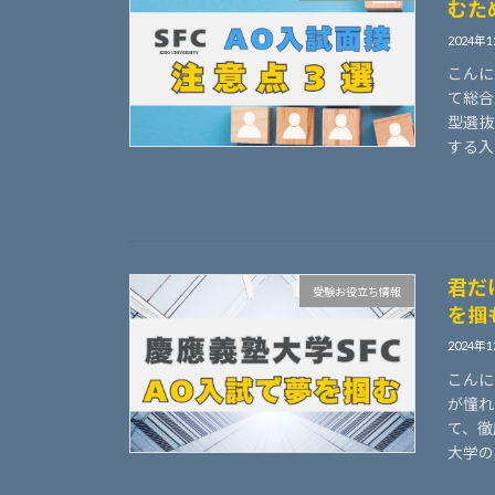
むた
2024年
こんに
て総合
型選抜
する入試
君だ
受験お役立ち情報
を掴
2024年
こんに
が憧れ
て、徹
大学の