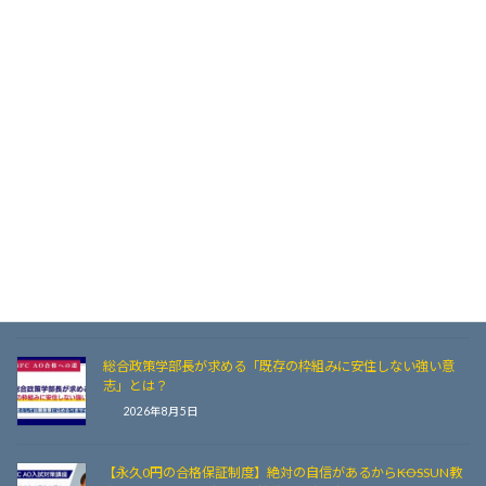
【塾生体験談】なぜ数ある専門塾から選ばれたのか？KOSSUN
教育ラボで慶應SFCのAO入試を勝ち抜いた先輩たちのリアル
な声
2026年8月5日
【慶應SFC AO】「封緘印」のない調査書は受理不可！厳封書
類の確認ポイントと注意点
2026年8月5日
慶應SFC AO入試／志望理由書：他大学のコピペ・使い回しが
100%見破られる3つの理由とSFC特化対策
2026年8月5日
総合政策学部長が求める「既存の枠組みに安住しない強い意
志」とは？
2026年8月5日
【永久0円の合格保証制度】絶対の自信があるから――KOSSUN教