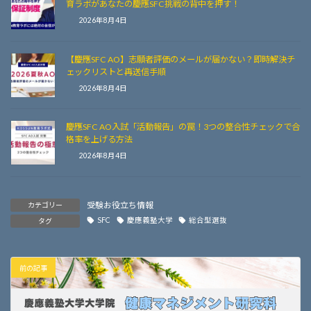
育ラボがあなたの慶應SFC挑戦の背中を押す！
2026年8月4日
【慶應SFC AO】志願者評価のメールが届かない？即時解決チ
ェックリストと再送信手順
2026年8月4日
慶應SFC AO入試「活動報告」の罠！3つの整合性チェックで合
格率を上げる方法
2026年8月4日
受験お役立ち情報
カテゴリー
SFC
慶應義塾大学
総合型選抜
タグ
前の記事