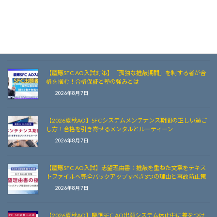
【慶應SFC 夏秋AO】システムが止まっている期間こそ、書類
の「熟成」と「面接対策」のチャンス
2026年8月8日
【慶應SFC AO入試対策】「孤独な推敲期間」を制する者が合
格を掴む！合格保証と塾の強みとは
2026年8月7日
【2026夏秋AO】SFCシステムメンテナンス期間の正しい過ご
し方！合格を引き寄せるメンタルとルーティーン
2026年8月7日
【慶應SFC AO入試】志望理由書：推敲を重ねた文章をテキス
トファイルへ完全バックアップすべき3つの理由と事故防止策
2026年8月7日
【2026夏秋AO】慶應SFC AO出願システム休止中に差をつけ