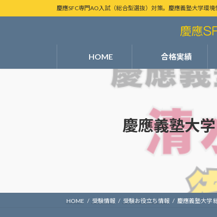
コ
ナ
慶應SFC専門AO入試（総合型選抜）対策。慶應義塾大学環境
ン
ビ
テ
ゲ
ン
ー
ツ
シ
HOME
合格実績
へ
ョ
ス
ン
キ
に
ッ
移
プ
動
慶應義塾大学
HOME
受験情報
受験お役立ち情報
慶應義塾大学 