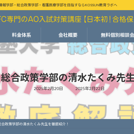
情報学部・総合政策学部・看護医療学部を目指すならKOSSUN教育ラボへ
料金体系
会社概要
無料個別相談
 総合政策学部の清水たくみ先
最
2025年2月20日
2025年2月22日
終
更
新
日
時
:
総合政策学部の清水たくみ先生を徹底紹介！