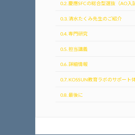
0.2.
慶應SFCの総合型選抜（AO入
0.3.
清水たくみ先生のご紹介
0.4.
専門研究
0.5.
担当講義
0.6.
詳細情報
0.7.
KOSSUN教育ラボのサポート
0.8.
最後に