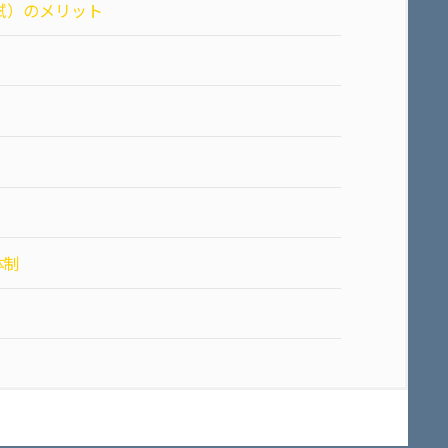
試）のメリット
体制