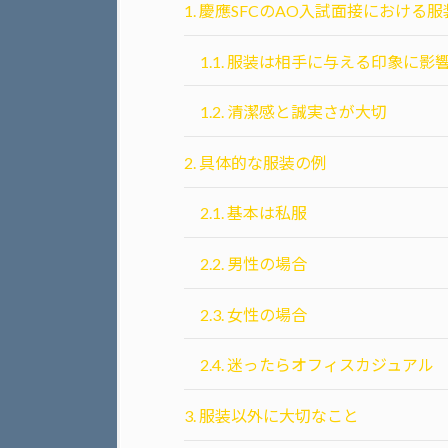
1.
慶應SFCのAO入試面接における
1.1.
服装は相手に与える印象に影
1.2.
清潔感と誠実さが大切
2.
具体的な服装の例
2.1.
基本は私服
2.2.
男性の場合
2.3.
女性の場合
2.4.
迷ったらオフィスカジュアル
3.
服装以外に大切なこと