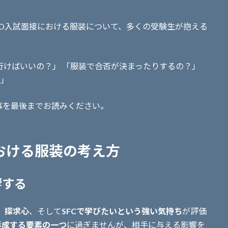
。
AO入試面接における服装について、多くの受験生が抱える
で行けばいいの？」 「服装で合否が決まったりするの？」
…」
事を最後までお読みください。
における服装の考え方
響する
、
探求心
、そして
SFCで学びたいという強い気持ち
が評価
形成する要素の一つ
に過ぎませんが、相手に与える影響を