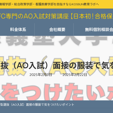
情報学部・総合政策学部・看護医療学部を目指すならKOSSUN教育ラボへ
料金体系
会社概要
無料個別相談
型選抜（AO入試）面接の服装で
最
2025年2月3日
2025年2月22日
終
更
新
日
時
:
総合型選抜（AO入試）面接の服装で気をつけたいポイント