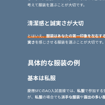
考えて服装を選ぶことが大切です。
清潔感と誠実さが大切
とはいえ、
服装はあなたの第一印象を左右す
実さ
を感じさせる服装を選ぶことが大切です
具体的な服装の例
基本は私服
慶應SFCのAO入試面接では、
私服
で参加する
が、
私服
の場合でも
派手な服装
や
露出の多い