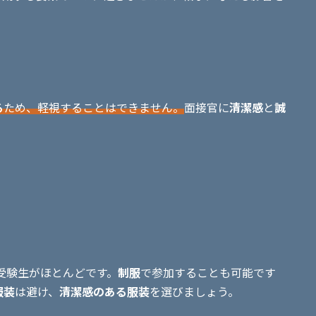
る
ため、軽視することはできません。
面接官に
清潔感
と
誠
。
受験生がほとんどです。
制服
で参加することも可能です
服装
は避け、
清潔感のある服装
を選びましょう。