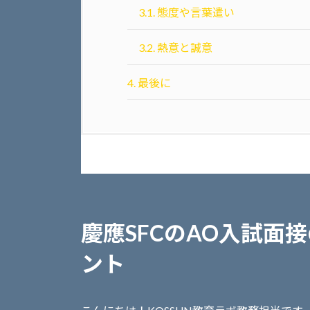
3.1.
態度や言葉遣い
3.2.
熱意と誠意
4.
最後に
慶應SFCのAO入試面
ント