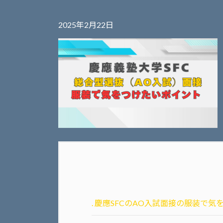
2025年2月22日
.
慶應SFCのAO入試面接の服装で気