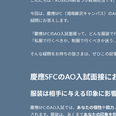
こんにちは！KOSSUN教育ラボ教務担当です
今回は、慶應SFC（湘南藤沢キャンパス）の
疑問にお答えします。
「慶應SFCのAO入試面接って、どんな服装
「私服で行くべきか、制服で行くべきか迷う
そんな疑問をお持ちの皆さまは、ぜひこの記
慶應SFCのAO入試面接
服装は相手に与える印象に影
慶應SFCのAO入試では、
あなたの個性
や
能力
されます。服装は、あくまで
あなたの印象を