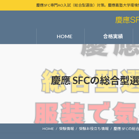
コ
ナ
慶應SFC専門AO入試（総合型選抜）対策。慶應義塾大学環境
ン
ビ
テ
ゲ
ン
ー
ツ
シ
HOME
合格実績
へ
ョ
ス
ン
キ
に
ッ
移
プ
動
慶應 SFCの総合
HOME
受験情報
受験お役立ち情報
慶應 SFCの