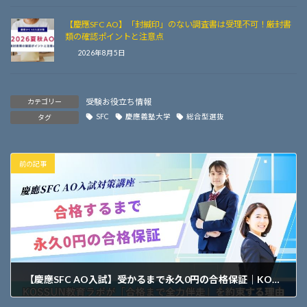
【慶應SFC AO】「封緘印」のない調査書は受理不可！厳封書
類の確認ポイントと注意点
2026年8月5日
受験お役立ち情報
カテゴリー
SFC
慶應義塾大学
総合型選抜
タグ
前の記事
【慶應SFC AO入試】受かるまで永久0円の合格保証｜KOSSUN教育ラボが「合格まで全力伴走」を約束する理由
2026年5月13日