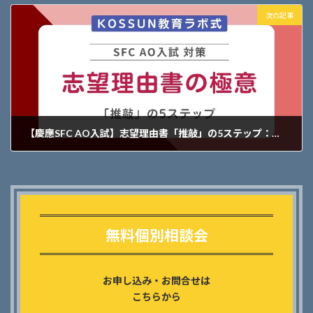
次の記事
【慶應SFC AO入試】志望理由書「推敲」の5ステップ：合格レベルへ磨き上げる「15分推敲」ワーク
2026年5月14日
Outer
リ
ン
無料個別相談会
ク
お申し込み・お問合せは
こちらから