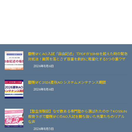
KOSSUN教育ラボで合格を掴んだ先輩たちの逆転劇
2026年8月6日
【慶應SFC AO】評価者に「確定」を押してもらうコツ！丁寧
な依頼文面と頼むタイミング
2026年8月6日
慶應SFC AO入試「自由記述」でPDFが10MBを超えた時の緊急
対処法！画質を落とさず容量を劇的に軽量化する5つの裏ワザ
2026年8月6日
慶應SFC 2026夏秋AO システムメンテナンス期間
2026年8月6日
【塾生体験談】なぜ数ある専門塾から選ばれたのか？KOSSUN
教育ラボで慶應SFCのAO入試を勝ち抜いた先輩たちのリアル
な声
2026年8月5日